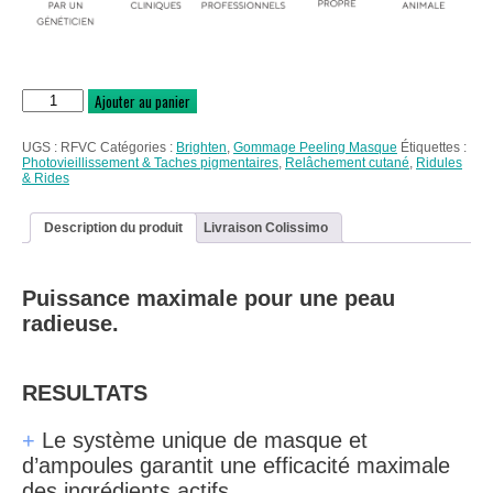
quantité
Ajouter au panier
de
FIRMING
VITAMIN
UGS :
RFVC
Catégories :
Brighten
,
Gommage Peeling Masque
Étiquettes :
C
Photovieillissement & Taches pigmentaires
,
Relâchement cutané
,
Ridules
MASK
& Rides
~
Soin
activateur
Description du produit
Livraison Colissimo
éclaircissant
Puissance maximale pour une peau
radieuse.
RESULTATS
+
Le système unique de masque et
d’ampoules garantit une efficacité maximale
des ingrédients actifs.