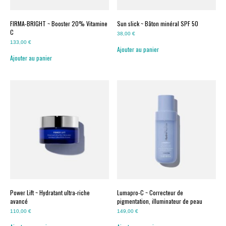
tout en assurant l’intégrité structurelle pour
renforcer la peau pour une apparence plus
FIRMA-BRIGHT ~ Booster 20% Vitamine
Sun slick ~ Bâton minéral SPF 50
ferme et plus rebondie.
C
38,00
€
133,00
€
Ajouter au panier
+
Gotu Kola & Allantoïne
Ajouter au panier
Un mélange botanique d’antioxydants pour
apporter des bienfaits apaisants et
calmants à la peau.
Power Lift ~ Hydratant ultra-riche
Lumapro-C ~ Correcteur de
avancé
pigmentation, illuminateur de peau
110,00
€
149,00
€