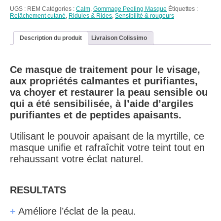
Mask
UGS :
REM
Catégories :
Calm
,
Gommage Peeling Masque
Étiquettes :
~
Relâchement cutané
,
Ridules & Rides
,
Sensibilité & rougeurs
Récupération
Calmant
Myrtille
Description du produit
Livraison Colissimo
Ce masque de traitement pour le visage,
aux propriétés calmantes et purifiantes,
va choyer et restaurer la peau sensible ou
qui a été sensibilisée, à l’aide d’argiles
purifiantes et de peptides apaisants.
Utilisant le pouvoir apaisant de la myrtille, ce
masque unifie et rafraîchit votre teint tout en
rehaussant votre éclat naturel.
RESULTATS
+
Améliore l’éclat de la peau.