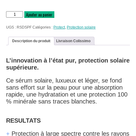
quantité
Ajouter au panier
de
Solar
Dew
UGS :
RSDSPF
Catégories :
Protect
,
Protection solaire
~
Fluide
protecteur
Description du produit
Livraison Colissimo
minéral
invisible
SPF
30
L’innovation à l’état pur, protection solaire
supérieure.
Ce sérum solaire, luxueux et léger, se fond
sans effort sur la peau pour une absorption
rapide, une hydratation et une protection 100
% minérale sans traces blanches.
RESULTATS
+
Protection à large spectre contre les rayons