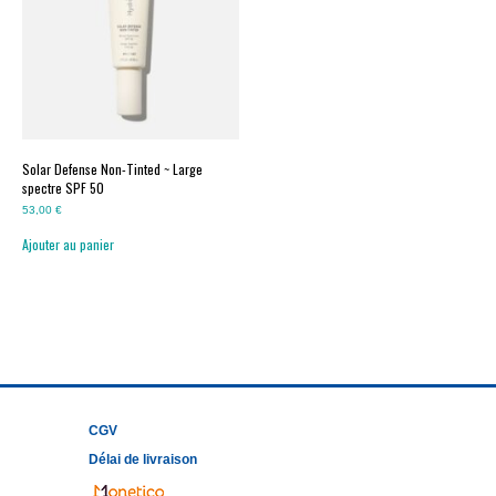
la peau du stress oxydatif.
+
Complexe lipidique
Les huiles d’argan, de coco, d’olive et de
jojoba assurent une riche hydratation de la
peau.
Solar Defense Non-Tinted ~ Large
spectre SPF 50
53,00
€
Ajouter au panier
CGV
Délai de livraison