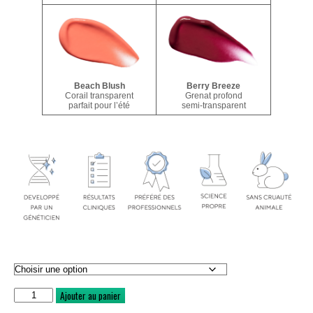
Beach Blush
Berry Breeze
Corail transparent
Grenat profond
parfait pour l’été
semi-transparent
quantité
Ajouter au panier
de
Perfecting