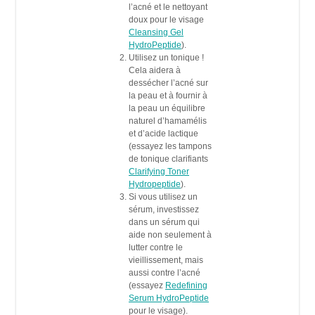
l’acné et le nettoyant
doux pour le visage
Cleansing Gel
HydroPeptide
).
Utilisez un tonique !
Cela aidera à
dessécher l’acné sur
la peau et à fournir à
la peau un équilibre
naturel d’hamamélis
et d’acide lactique
(essayez les tampons
de tonique clarifiants
Clarifying Toner
Hydropeptide
).
Si vous utilisez un
sérum, investissez
dans un sérum qui
aide non seulement à
lutter contre le
vieillissement, mais
aussi contre l’acné
(essayez
Redefining
Serum HydroPeptide
pour le visage).