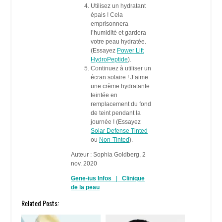
Utilisez un hydratant
épais ! Cela
emprisonnera
l’humidité et gardera
votre peau hydratée.
(Essayez
Power Lift
HydroPeptide
).
Continuez à utiliser un
écran solaire ! J’aime
une crème hydratante
teintée en
remplacement du fond
de teint pendant la
journée ! (Essayez
Solar Defense Tinted
ou
Non-Tinted
).
Auteur : Sophia Goldberg, 2
nov. 2020
Gene-ius Infos
|
Clinique
de la peau
Related Posts: