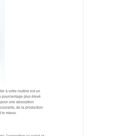
r à votre routine est un
un pourcentage plus élevé
u pour une absorption
ourants, de la production
 le mieux.