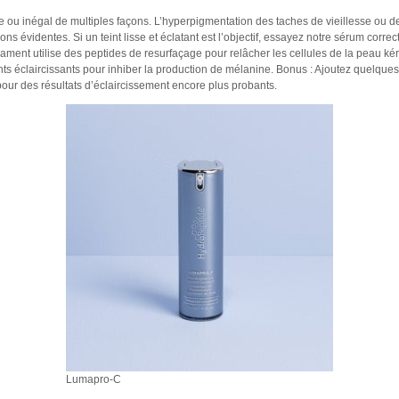
ne ou inégal de multiples façons. L’hyperpigmentation des taches de vieillesse ou d
ns évidentes. Si un teint lisse et éclatant est l’objectif, essayez notre sérum corr
ment utilise des peptides de resurfaçage pour relâcher les cellules de la peau kér
nts éclaircissants pour inhiber la production de mélanine. Bonus : Ajoutez quelque
our des résultats d’éclaircissement encore plus probants.
Lumapro-C