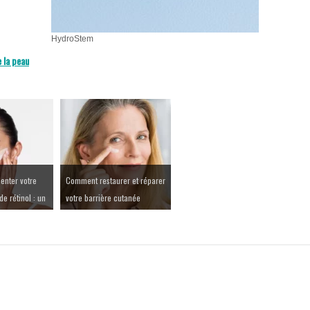
HydroStem
 la peau
nter votre
Comment restaurer et réparer
e rétinol : un
votre barrière cutanée
que