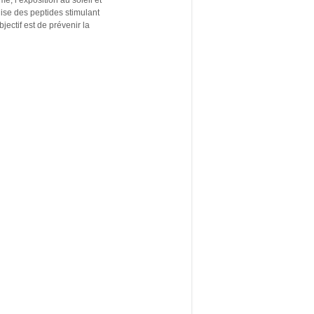
, l’exposition au soleil et
lise des peptides stimulant
jectif est de prévenir la