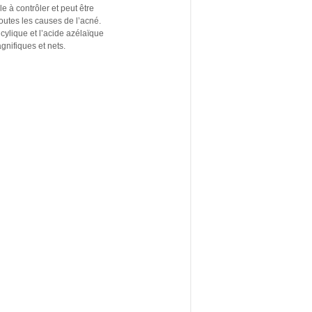
e à contrôler et peut être
outes les causes de l’acné.
icylique et l’acide azélaïque
gnifiques et nets.