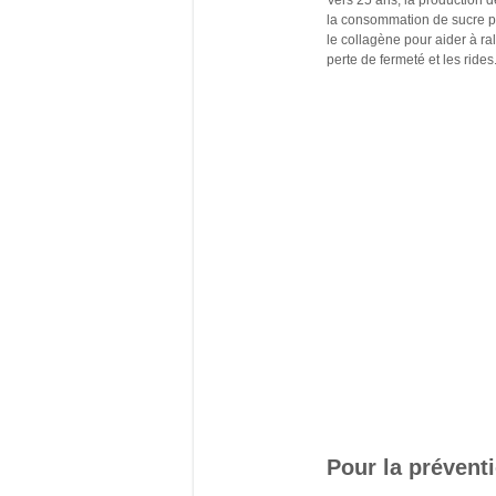
Vers 25 ans, la production d
la consommation de sucre p
le collagène pour aider à ral
perte de fermeté et les rides
Pour la prévent