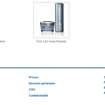
tide
Peel 1&2 HydroPeptide
Presse
Devenez partenaire
CGU
Confidentialité