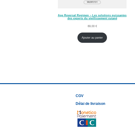
Age Reversal Regimen ~ Les solutions puissantes
des experts du vieillissement cutané
89,00
€
Ajouter au panier
CGV
Délai de livraison