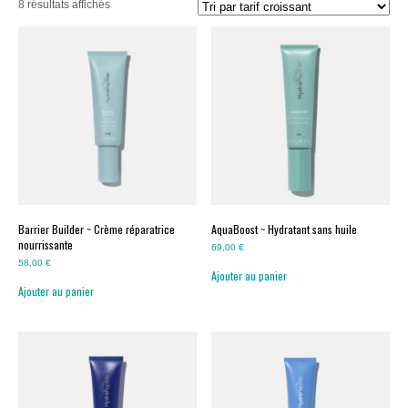
Trié
8 résultats affichés
par
prix
croissant
Barrier Builder ~ Crème réparatrice
AquaBoost ~ Hydratant sans huile
nourrissante
69,00
€
58,00
€
Ajouter au panier
Ajouter au panier